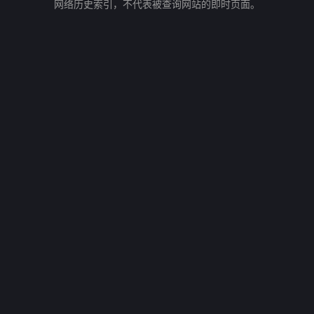
网络历史索引，不代表被查询网站的即时页面。