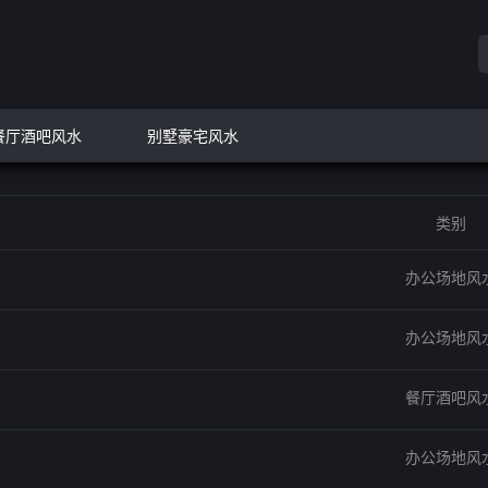
餐厅酒吧风水
别墅豪宅风水
类别
办公场地风
办公场地风
餐厅酒吧风
办公场地风