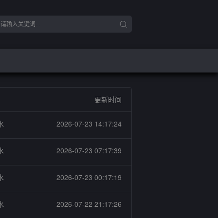
更新时间
水
2026-07-23 14:17:24
水
2026-07-23 07:17:39
水
2026-07-23 00:17:19
水
2026-07-22 21:17:26