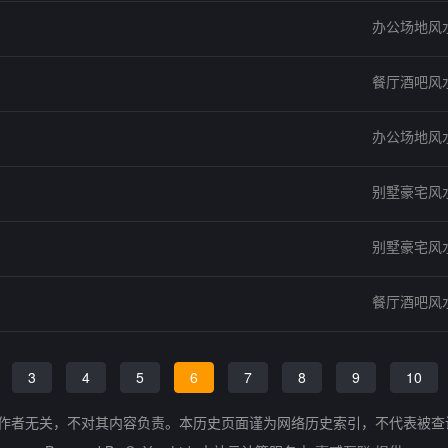
办公场地风
餐厅酒吧风
办公场地风
别墅豪宅风
别墅豪宅风
餐厅酒吧风
3
4
5
6
7
8
9
10
的作者无关，不对其内容负责。本历史页面谨为网络历史索引，不代表被