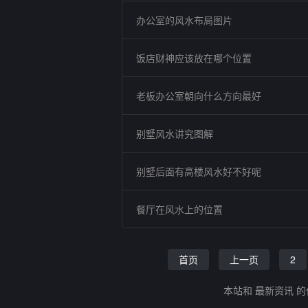
办公室的风水布局图片
饭店财神应该放在哪个位置
老板办公室朝向什么方向最好
别墅风水讲究图解
别墅后面有高楼风水好不好呢
餐厅在风水上的位置
首页
上一页
2
本站和 最新资讯 