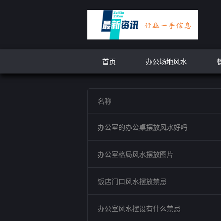
首页
办公场地风水
名称
办公室的办公桌摆放风水好吗
办公室格局风水摆放图片
饭店门口风水摆放禁忌
办公室风水摆设有什么禁忌