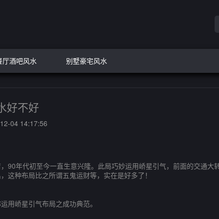
餐厅酒吧风水
别墅豪宅风水
水好不好
2-04 14:17:56
90年代初至今一直生意兴隆。此局巧妙运用峤星引气，前面的交通大转
出，这种布局比之所谓五鬼运财等，实在是好多了！
运用峤星引气布局之成功典范。