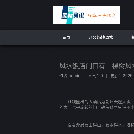
首页
办公场地风水
风水饭店门口有一棵树风
作者:admin
人气：0
更新：2025-1
红线圈出的大酒店为湖州天煌大酒店，
的大门也是旋转的门，确保财气只进不
看看外局要山得山，要水得水，堪称