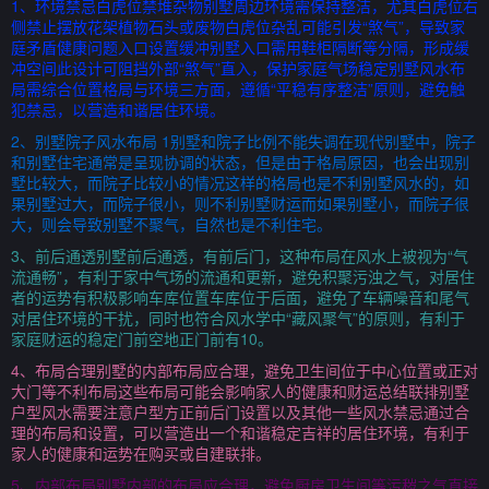
1、环境禁忌白虎位禁堆杂物别墅周边环境需保持整洁，尤其白虎位右
侧禁止摆放花架植物石头或废物白虎位杂乱可能引发“煞气”，导致家
庭矛盾健康问题入口设置缓冲别墅入口需用鞋柜隔断等分隔，形成缓
冲空间此设计可阻挡外部“煞气”直入，保护家庭气场稳定别墅风水布
局需综合位置格局与环境三方面，遵循“平稳有序整洁”原则，避免触
犯禁忌，以营造和谐居住环境。
2、别墅院子风水布局 1别墅和院子比例不能失调在现代别墅中，院子
和别墅住宅通常是呈现协调的状态，但是由于格局原因，也会出现别
墅比较大，而院子比较小的情况这样的格局也是不利别墅风水的，如
果别墅过大，而院子很小，则不利别墅财运而如果别墅小，而院子很
大，则会导致别墅不聚气，自然也是不利住宅。
3、前后通透别墅前后通透，有前后门，这种布局在风水上被视为“气
流通畅”，有利于家中气场的流通和更新，避免积聚污浊之气，对居住
者的运势有积极影响车库位置车库位于后面，避免了车辆噪音和尾气
对居住环境的干扰，同时也符合风水学中“藏风聚气”的原则，有利于
家庭财运的稳定门前空地正门前有10。
4、布局合理别墅的内部布局应合理，避免卫生间位于中心位置或正对
大门等不利布局这些布局可能会影响家人的健康和财运总结联排别墅
户型风水需要注意户型方正前后门设置以及其他一些风水禁忌通过合
理的布局和设置，可以营造出一个和谐稳定吉祥的居住环境，有利于
家人的健康和运势在购买或自建联排。
5、内部布局别墅内部的布局应合理，避免厨房卫生间等污秽之气直接