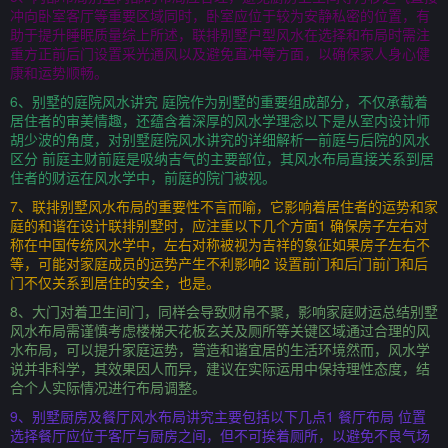
冲向卧室客厅等重要区域同时，卧室应位于较为安静私密的位置，有
助于提升睡眠质量综上所述，联排别墅户型风水在选择和布局时需注
重方正前后门设置采光通风以及避免直冲等方面，以确保家人身心健
康和运势顺畅。
6、别墅的庭院风水讲究 庭院作为别墅的重要组成部分，不仅承载着
居住者的审美情趣，还蕴含着深厚的风水学理念以下是从室内设计师
胡少波的角度，对别墅庭院风水讲究的详细解析一前庭与后院的风水
区分 前庭主财前庭是吸纳吉气的主要部位，其风水布局直接关系到居
住者的财运在风水学中，前庭的院门被视。
7、联排别墅风水布局的重要性不言而喻，它影响着居住者的运势和家
庭的和谐在设计联排别墅时，应注重以下几个方面1 确保房子左右对
称在中国传统风水学中，左右对称被视为吉祥的象征如果房子左右不
等，可能对家庭成员的运势产生不利影响2 设置前门和后门前门和后
门不仅关系到居住的安全，也是。
8、大门对着卫生间门，同样会导致财帛不聚，影响家庭财运总结别墅
风水布局需谨慎考虑楼梯天花板玄关及厕所等关键区域通过合理的风
水布局，可以提升家庭运势，营造和谐宜居的生活环境然而，风水学
说并非科学，其效果因人而异，建议在实际运用中保持理性态度，结
合个人实际情况进行布局调整。
9、别墅厨房及餐厅风水布局讲究主要包括以下几点1 餐厅布局 位置
选择餐厅应位于客厅与厨房之间，但不可挨着厕所，以避免不良气场