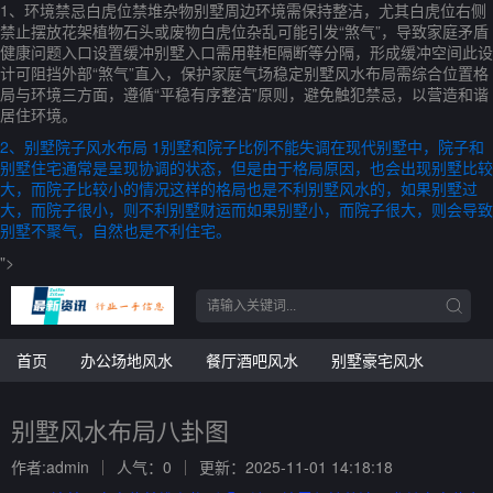
1、环境禁忌白虎位禁堆杂物别墅周边环境需保持整洁，尤其白虎位右侧
禁止摆放花架植物石头或废物白虎位杂乱可能引发“煞气”，导致家庭矛盾
健康问题入口设置缓冲别墅入口需用鞋柜隔断等分隔，形成缓冲空间此设
计可阻挡外部“煞气”直入，保护家庭气场稳定别墅风水布局需综合位置格
局与环境三方面，遵循“平稳有序整洁”原则，避免触犯禁忌，以营造和谐
居住环境。
2、别墅院子风水布局 1别墅和院子比例不能失调在现代别墅中，院子和
别墅住宅通常是呈现协调的状态，但是由于格局原因，也会出现别墅比较
大，而院子比较小的情况这样的格局也是不利别墅风水的，如果别墅过
大，而院子很小，则不利别墅财运而如果别墅小，而院子很大，则会导致
别墅不聚气，自然也是不利住宅。
">
首页
办公场地风水
餐厅酒吧风水
别墅豪宅风水
别墅风水布局八卦图
作者:admin
人气：0
更新：2025-11-01 14:18:18