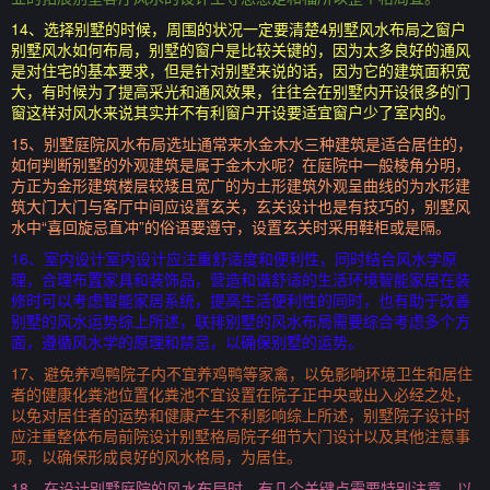
14、选择别墅的时候，周围的状况一定要清楚4别墅风水布局之窗户
别墅风水如何布局，别墅的窗户是比较关键的，因为太多良好的通风
是对住宅的基本要求，但是针对别墅来说的话，因为它的建筑面积宽
大，有时候为了提高采光和通风效果，往往会在别墅内开设很多的门
窗这样对风水来说其实并不有利窗户开设要适宜窗户少了室内的。
15、别墅庭院风水布局选址通常来水金木水三种建筑是适合居住的，
如何判断别墅的外观建筑是属于金木水呢？在庭院中一般棱角分明，
方正为金形建筑楼层较矮且宽广的为土形建筑外观呈曲线的为水形建
筑大门大门与客厅中间应设置玄关，玄关设计也是有技巧的，别墅风
水中“喜回旋忌直冲”的俗语要遵守，设置玄关时采用鞋柜或是隔。
16、室内设计室内设计应注重舒适度和便利性，同时结合风水学原
理，合理布置家具和装饰品，营造和谐舒适的生活环境智能家居在装
修时可以考虑智能家居系统，提高生活便利性的同时，也有助于改善
别墅的风水运势综上所述，联排别墅的风水布局需要综合考虑多个方
面，遵循风水学的原理和禁忌，以确保别墅的运势。
17、避免养鸡鸭院子内不宜养鸡鸭等家禽，以免影响环境卫生和居住
者的健康化粪池位置化粪池不宜设置在院子正中央或出入必经之处，
以免对居住者的运势和健康产生不利影响综上所述，别墅院子设计时
应注重整体布局前院设计别墅格局院子细节大门设计以及其他注意事
项，以确保形成良好的风水格局，为居住。
18、在设计别墅庭院的风水布局时，有几个关键点需要特别注意，以