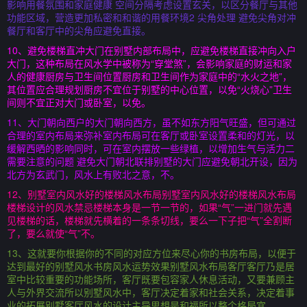
影响用餐氛围和家庭健康 空间分隔考虑设置玄关，以区分餐厅与其他
功能区域，营造更加私密和和谐的用餐环境2 尖角处理 避免尖角对冲
餐厅和客厅中的尖角应避免直接。
10、避免楼梯直冲大门在别墅内部布局中，应避免楼梯直接冲向入户
大门，这种布局在风水学中被称为“穿堂煞”，会影响家庭的财运和家
人的健康厨房与卫生间位置厨房和卫生间作为家庭中的“水火之地”，
其位置应合理规划厨房不宜位于别墅的中心位置，以免“火烧心”卫生
间则不宜正对大门或卧室，以免。
11、大门朝向西户的大门朝向西方，虽不如东方阳气旺盛，但可通过
合理的室内布局来弥补室内布局可在客厅或卧室设置柔和的灯光，以
缓解西晒的影响同时，可在室内摆放一些绿植，以增加生气与活力二
需要注意的问题 避免大门朝北联排别墅的大门应避免朝北开设，因为
北方为玄武门，风水上有败北之意，不。
12、别墅室内风水好的楼梯风水布局别墅室内风水好的楼梯风水布局
楼梯设计的风水禁忌楼梯本身是一节一节的，如果“气”一进门就先遇
见楼梯的话，楼梯就先横着的一条条切线，要么一下子把“气”全割断
了，要么就使“气”不。
13、这就要你根据你的不同的对应方位来尽心你的书房布局，以便于
达到最好的别墅风水书房风水运势效果别墅风水布局客厅客厅乃是居
室中比较重要的功能场所，客厅既要包容家人休息活动，又要兼顾主
人与外界交流所以别墅风水中，客厅决定着家和社会关系，决定着事
业的拓展别墅客厅风水的设计主导思想是和福所以整个格局宜。