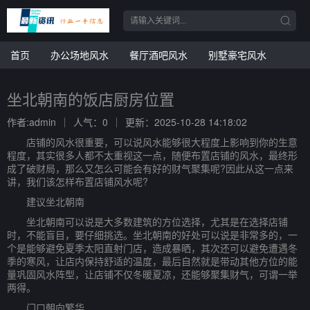
首页
办公场地风水
餐厅酒吧风水
别墅豪宅风水
坐北朝南的饭店厨房位置
作者:admin
人气：0
更新：2025-10-28 14:18:02
店铺的风水很重要，可以说风水能够很大程度上影响到你的生意
程度，其实很多人都不太重视这一点，随便布置店铺的风水，最终形
成了破财局，那么又怎么可能会有好的财气聚集呢?因此从这一点来
讲，我们该怎样布置店铺风水呢?
建议坐北朝南
坐北朝南可以说是大多数建筑的方位选择，尤其是在选择店铺
时，不能盲目，要仔细挑选。坐北朝南的好处可以说是非常多的，一
个是能够避免夏季太阳直射门店，造成暴晒，其次还可以避免遭遇冬
季的寒风，让店内保持舒适的温度，最后自然就是带动其他方位的能
量巩固风水阵型，让店铺不仅冬暖夏凉，还能够聚集财气，可谓一举
两得。
门口朝向繁华