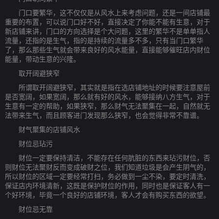
门口要繁华，这不仅仅是从风水上来考虑问题，还是一间店铺最
重要的布置，可以说门口好不好，直接决定了你能不能有生意，对于
新店铺来讲，门口的方向选择是个大问题，这里的繁华不是单单指人
流量，还指的是生气，指的是持续的流量多不多，只有当门口繁华
了，那么那些生气就会带来良好的风水能量，直接能够催旺店内财位
能量，带动生意的兴隆。
取开阔避狭窄
所谓取开阔避狭窄，其实就是指在选店铺地址的时候要注意屋前
是否宽阔，如果宽阔，那么就有好的风水，能够接纳八方生气，对于
生意有一定的帮助，如果狭窄，那么财气无法聚集在一起，自然就无
法带来生气，而且顾客进门发现那么狭窄，也会觉得非常不靠谱。
财气聚集的店铺风水
财位忌玷污
财位一定要保持清洁，不能存在任何肮脏的东西来玷污财位，否
则财位无法聚财反而变成破财之位，我们知道垃圾是会产生阴气的，
所以财位的区域一定要经常打扫，务必做到一尘不染，要定时清洗，
保证店内环境清新，这既是保护财位的作用，同时也是保证客人有一
个好环境，毕竟一个良好的店铺环境，客人才会有购买东西的欲望。
财位忌无靠