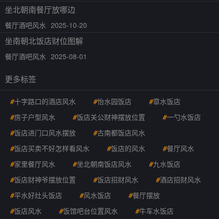
坐北朝南餐厅放哪边
餐厅酒吧风水
2025-10-20
坐南朝北饭店财位图解
餐厅酒吧风水
2025-08-01
更多标签
#
十字路口的酒店风水
#
怡水园饭店
#
章水饭店
#
房子户型风水
#
饭店关公财神摆放位置
#
一勺水饭店
#
饭店进门口风水摆放
#
古南都饭店风水
#
饭店买卖不好怎样看风水
#
饭店的风水
#
餐厅风水
#
家里餐厅风水
#
坐北朝南饭店风水
#
九水饭店
#
饭店财神爷摆放位置
#
饭店招财风水
#
酒店招财风水
#
平水好灶头饭店
#
风水饭店
#
餐厅摆放
#
饭店风水
#
饭馆吧台位置风水
#
牛车水饭店