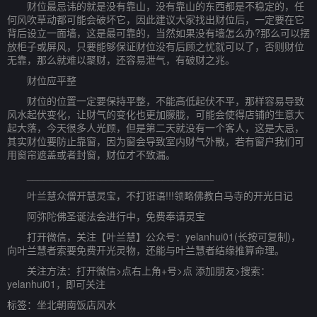
财位最忌讳的就是没有靠山，没有靠山的东西都是不稳定的，任
何风吹草动都可能会破坏它，因此建议大家找出财位后，一定要在它
背后设立一面墙，这是最可靠的，当然如果没有墙怎么办?那么可以摆
放柜子或屏风，只要能够保证财位没有后顾之忧就可以了，否则财位
无靠，那么就难以聚财，还容易泄气，有破财之兆。
财位应平整
财位的位置一定要保持平整，不能高低起伏不平，那样容易导致
风水起伏变化，让财气的变化也更加朦胧，可能会使得店铺的生意大
起大落，今天很多人光顾，但是第二天就没有一个客人，这是大忌，
其实财位要防止靠窗，因为窗会导致室内财气外散，若有窗户我们可
用窗帘遮盖或者封窗，财位才不致漏。
_________________________________
叶兰慧众僧开慧灵宝，不打诳语!!!领略佛教白马寺的开光日记
阿弥陀佛圣诞法会进行中，免费奉请灵宝
打开微信，关注【叶兰慧】公众号：yelanhui01(长按可复制)，
向叶兰慧者索要免费开光灵物，还能与叶兰慧者结缘推算命理。
关注方法：打开微信>点右上角+号>点 添加朋友>搜索：
yelanhui01，即可关注
标签：
坐北朝南饭店风水