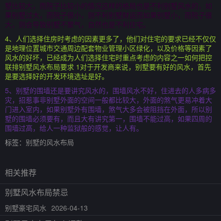
墅比较大，而院子比较小的情况这样的格局也是不利别墅风水的，如
果别墅过大，而院子很小，则不利别墅财运而如果别墅小，而院子很
大，则会导致别墅不聚气，自然也是不利住宅。
4、人们选择住房时考虑的因素更多了，他们对住宅的要求已经不仅仅
是地理位置城市交通周边配套物业管理小区绿化，以及价格等因素了
风水的好坏，已经成为人们选择住宅时重点考虑的内容之一如何把控
联排别墅风水布局要求 1对于开发商来说，别墅要有好的风水，首先
是要选择好的开发环境选址是好。
5、别墅的围墙还是要讲究风水的，围墙风水不好，住进去的人多病多
灾，招惹事非别墅外面的空间一般都比较大，外面的煞气更易冲着大
门进入室内，如果别墅外有围墙，煞气大多会被阻挡在外面，所以别
墅的围墙必须要有，而且大有讲究第一，围墙不能过高，如果四周的
围墙过高，给人一种监狱般的感觉，让人有。
标签：
别墅的风水布局
相关推荐
别墅风水布局禁忌
别墅豪宅风水
2026-04-13