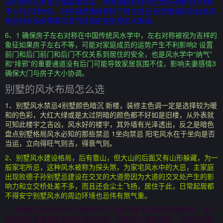
这时候再在财位上摆放聚宝盆，或者摆放金钱树之类的效果很好体积
不大的招财物品，效果自然也就更好了财位禁忌 别墅里面的财位其实
也是有很多的需要注意的禁忌的在别墅风水里面。
6、1 确保房子左右对称在中国传统风水学中，左右对称被视为吉祥的
象征如果房子左右不等，可能对家庭成员的运势产生不利影响2 设置
前门和后门前门和后门不仅关系到居住的安全，也是风水学中“纳气”
和“排邪”的重要通道没有后门可能导致家居氛围不佳，影响夫妻感情3
确保大门与房子大小协调。
别墅的风水布局怎么选
1、别墅风水禁忌4别墅颜色暗沉 新楼，装修主色调一定是选择较为暖
和的色彩，大红大绿或是太过阴暗的颜色都不好如是旧楼，从外表就
可知此楼宇之吉凶，风水好的楼宇，其外墙有光泽透出，反之是暗色
盘点别墅格局风水必知的那些禁忌 1坐向禁忌 阳宅风水在于坐向是否
当运，立向得旺气则吉，得衰气则。
2、别墅风水建设格局，后有靠山，但大山的后面又有山形躲藏，为一
般家宅所忌，这种风水被称为探头煞，为家宅风水中的大忌，主家庭
出现败德子孙别墅忌建设在交叉的大道旁因为大道的交叉处产生的影
响力和立交桥处差不多，而且还会尘土飞扬，居住于此，日常起居都
不得安宁别墅风水的周边环境也忌伟有煞气重。
3、别墅院子风水布局 1别墅和院子比例不能失调在现代别墅中，院子
和别墅住宅通常是呈现协调的状态，但是由于格局原因，也会出现别