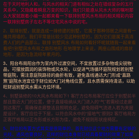
在于天时地利人和，与风水的相关门道有相似之处在错综复杂的五行
关系中，又隐藏着瞬息万变的知识，我们只能遵从风水大师的嘱咐那
么大家就跟着小编一起都来看一下联排别墅风水布局的相关精彩内容
一联排别墅房子左右不等住宅风水中说的宅。
2、联排别墅，就是连成一排修建的别墅，它属于那种邻居之间是有一
堵共用墙的，我们平常是比较少见这种别墅的，因为它们是属于高消
费人们的产品那么，联排 别墅风水 布局如何看好坏呢就随我一起来看
看吧1别墅风水布局之扇形地形 在地理学上来说，两座山围成的扇状
地形，是因为急流经年累月的。
3、阳台布局阳台作为室内外过渡空间，不宜放置过多杂物或尖锐物
品，可摆放圆润的装饰物或风水轮，以促进气场循环庭院规划若别墅
带庭院，需注意庭院路径的曲折有致，避免直线通达大门形成“直路
煞”庭院水池宜位于财位如大门对角线位置，且水质需保持清洁，以助
旺财运别墅风水需从方位环境。
4、别墅装修的10大风水布局如下1 客厅方位布局客厅应位于别墅前半
部且靠近大门的位置，便于直接吸纳从大门进入的“气”若需经过走廊
到达客厅，需确保走廊整洁且照明充足，避免阻碍气流进入若为夹层
屋设计，客厅应位于下层，以符合风水中的“接地气”原则2 客厅格局方
正客厅格局以正方形或长方形为佳，避免不规则形状座椅区。
5、财位的布置方式其实是很简单的，首先财位这个地方需要有足够的
光线，通风也要良好，这样的财位本身就已经具备聚财的效果了如果