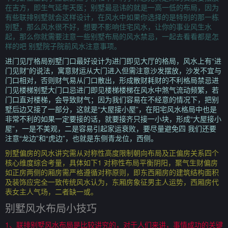
在吉方，即生气延年天医；别墅最忌讳的就是一高一低的布局，因为
有些联排别墅就会这样设计，在风水中如果你选择的是特别的那一栋
别墅，那么风水很不好，想要不影响住宅风水，让你的事业风生水
起，那么你就需要注意一些别墅布局的风水禁忌，一起去看看都是怎
样的吧 别墅院子院前风水注意事项。
进门见厅格局别墅门口最好设计为进门即见大厅的格局，风水上有“进
门见财”的说法，寓意财运从大门进入但需注意沙发摆放，沙发不宜与
门口相对，否则财气易从门口散出，形成散财耗财的不利格局禁忌进
门见楼梯别墅大门口忌进门即见楼梯楼梯在风水中煞气流动频繁，若
门口直对楼梯，会导致财气；因为我们容易在不经意的情况下，把别
墅后边又接了一部分，这就是“大屋接小屋”，在阳宅风水格局中也是
非常不利的如果一定要接的话，就要接齐只接一小块，形成“大屋接小
屋”，一是不美观，二是容易引起家运衰败，要尽量避免四 我们还要
注意“龙边”和“虎边”，也就是东侧青龙位，西侧。
别墅偏房的风水讲究需从对称性高度限制朝向布局及正偏房关系四个
核心维度综合考量，具体如下1 对称性布局平衡阴阳，聚气生财偏房
如正房两侧的厢房需严格遵循对称原则，即东西厢房的建筑结构面积
及装饰应完全一致传统风水认为，东厢房象征男主人运势，西厢房代
表女主人气场，二者缺一或。
别墅风水布局小技巧
1、联排别墅风水布局是比较讲究的，对于人们来讲，事情成功的关键