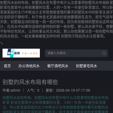
别墅风水如何布局，别墅风水在布置中有什么注意事项别墅风水布局卧室
卧室在居室中占有很重要的位置，人的一生有一半是在卧室度过，所以卧
室是家庭的主穴中枢设计主导思想是爱情的春天别墅风水中的卧室主调子
应该舒适宁静和平，利于休息尤其是床的安放要摆放在吉方，即生气延年
天医；别墅最忌讳的就是一高一低的布局，因为有些联排别墅就会这样设
计，在风水中如果你选择的是特别的那一栋别墅，那么风水很不好，想要
不影响住宅风水，让你的事业风生水起，那么你就需要注意一些别墅布局
的风水禁忌，一起去看看都是怎样的吧 别墅院子院前风水注意事项。
">
首页
办公场地风水
餐厅酒吧风水
别墅豪宅风水
别墅的风水布局有哪些
作者:admin
人气：0
更新：2026-04-19 07:17:38
别墅风水如何布局，别墅风水在布置中有什么注意事项别墅风水布局
卧室 卧室在居室中占有很重要的位置，人的一生有一半是在卧室度
过，所以卧室是家庭的主穴中枢设计主导思想是爱情的春天别墅风水
中的卧室主调子应该舒适宁静和平，利于休息尤其是床的安放要摆放