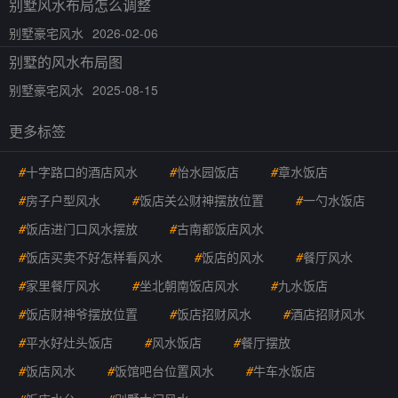
别墅风水布局怎么调整
别墅豪宅风水
2026-02-06
别墅的风水布局图
别墅豪宅风水
2025-08-15
更多标签
#
十字路口的酒店风水
#
怡水园饭店
#
章水饭店
#
房子户型风水
#
饭店关公财神摆放位置
#
一勺水饭店
#
饭店进门口风水摆放
#
古南都饭店风水
#
饭店买卖不好怎样看风水
#
饭店的风水
#
餐厅风水
#
家里餐厅风水
#
坐北朝南饭店风水
#
九水饭店
#
饭店财神爷摆放位置
#
饭店招财风水
#
酒店招财风水
#
平水好灶头饭店
#
风水饭店
#
餐厅摆放
#
饭店风水
#
饭馆吧台位置风水
#
牛车水饭店