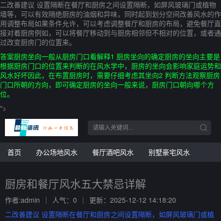
二改善建议 设置隔断在餐厅和厨房之间设置隔断，如屏风玻璃门或植物
墙等，可以有效隔绝厨房的油烟和异味，同时起到划分空间改善风水的作
用调整布局如果条件允许，可以考虑调整餐厅和厨房的布局，避免餐厅直
接对着厨房例如，可以将餐厅移动到与厨房相邻但不相对的位置，或者通
过改变厨房门的位置来。
答案厨房坐向一般从厨房门口看解释1 厨房坐向的确定厨房的坐向主要是
根据厨房门口的位置来判断的在风水学中，厨房的坐向会影响家庭运势和
风水好坏因此，在布置厨房时，需要仔细考虑其坐向2 判断方法观察厨房
门口所朝的方向，即可确定厨房的坐向一般来说，厨房门口朝向哪个方
位。
">
首页
办公场地风水
餐厅酒吧风水
别墅豪宅风水
厨房和餐厅风水五大禁忌详解
作者:admin
人气：0
更新：2025-12-12 14:18:20
二改善建议 设置隔断在餐厅和厨房之间设置隔断，如屏风玻璃门或植