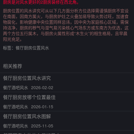
厨房是对风水更好的2厨房装修在西北角。
厨房位置的风水讲究可从以下几方面分析方位选择需谨慎厨房不宜设
在南面，因南方属火，与厨房炉灶之火叠加易导致火势过旺，加速食
物腐化，影响健康中央位置同样忌讳，因中央为家庭核心区域，需保
持洁净，厨房的秽气与湿气易污染核心气场东方或东南方为优选，这
两个方位五行属木，与厨房火属性形成“木生火”的相生格局，且早晨
阳光充足。
标签：
餐厅厨房位置风水
相关推荐
餐厅厨房位置风水讲究
餐厅酒吧风水
2026-02-02
餐厅厨房放哪个位置最佳
餐厅酒吧风水
2026-01-15
餐厅厨房位置风水图解
餐厅酒吧风水
2025-11-05