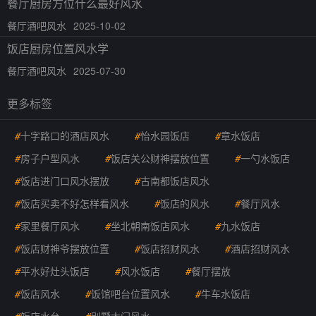
餐厅厨房方位什么最好风水
餐厅酒吧风水
2025-10-02
饭店厨房位置风水学
餐厅酒吧风水
2025-07-30
更多标签
#
十字路口的酒店风水
#
怡水园饭店
#
章水饭店
#
房子户型风水
#
饭店关公财神摆放位置
#
一勺水饭店
#
饭店进门口风水摆放
#
古南都饭店风水
#
饭店买卖不好怎样看风水
#
饭店的风水
#
餐厅风水
#
家里餐厅风水
#
坐北朝南饭店风水
#
九水饭店
#
饭店财神爷摆放位置
#
饭店招财风水
#
酒店招财风水
#
平水好灶头饭店
#
风水饭店
#
餐厅摆放
#
饭店风水
#
饭馆吧台位置风水
#
牛车水饭店