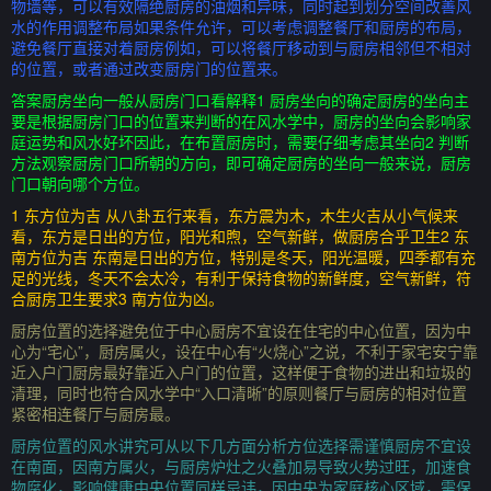
物墙等，可以有效隔绝厨房的油烟和异味，同时起到划分空间改善风
水的作用调整布局如果条件允许，可以考虑调整餐厅和厨房的布局，
避免餐厅直接对着厨房例如，可以将餐厅移动到与厨房相邻但不相对
的位置，或者通过改变厨房门的位置来。
答案厨房坐向一般从厨房门口看解释1 厨房坐向的确定厨房的坐向主
要是根据厨房门口的位置来判断的在风水学中，厨房的坐向会影响家
庭运势和风水好坏因此，在布置厨房时，需要仔细考虑其坐向2 判断
方法观察厨房门口所朝的方向，即可确定厨房的坐向一般来说，厨房
门口朝向哪个方位。
1 东方位为吉 从八卦五行来看，东方震为木，木生火吉从小气候来
看，东方是日出的方位，阳光和煦，空气新鲜，做厨房合乎卫生2 东
南方位为吉 东南是日出的方位，特别是冬天，阳光温暖，四季都有充
足的光线，冬天不会太冷，有利于保持食物的新鲜度，空气新鲜，符
合厨房卫生要求3 南方位为凶。
厨房位置的选择避免位于中心厨房不宜设在住宅的中心位置，因为中
心为“宅心”，厨房属火，设在中心有“火烧心”之说，不利于家宅安宁靠
近入户门厨房最好靠近入户门的位置，这样便于食物的进出和垃圾的
清理，同时也符合风水学中“入口清晰”的原则餐厅与厨房的相对位置
紧密相连餐厅与厨房最。
厨房位置的风水讲究可从以下几方面分析方位选择需谨慎厨房不宜设
在南面，因南方属火，与厨房炉灶之火叠加易导致火势过旺，加速食
物腐化，影响健康中央位置同样忌讳，因中央为家庭核心区域，需保