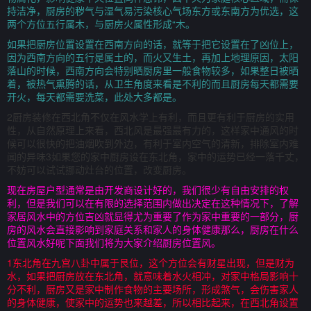
持洁净，厨房的秽气与湿气易污染核心气场东方或东南方为优选，这
两个方位五行属木，与厨房火属性形成“木。
如果把厨房位置设置在西南方向的话，就等于把它设置在了凶位上，
因为西南方向的五行是属土的，而火又生土，再加上地理原因，太阳
落山的时候，西南方向会特别晒厨房里一般食物较多，如果整日被晒
着，被热气熏腾的话，从卫生角度来看是不利的而且厨房每天都需要
开火，每天都需要洗菜，此处大多都是。
2厨房装修在西北角不仅在风水学上有利，而且更有利于厨房的实用
性，从自然原理上来看，西北风是最强最有力的，这样家中通风的时
候可以很快的把油烟吹到外边，有利于室内空气的清新，排除室内难
闻的异味3如果您的家中厨房设在东北角，家中的运势已经一落千丈，
不妨可以试试挪动灶台的位置，改变厨房。
现在房屋户型通常是由开发商设计好的，我们很少有自由安排的权
利，但是我们可以在有限的选择范围内做出决定在这种情况下，了解
家居风水中的方位吉凶就显得尤为重要了作为家中重要的一部分，厨
房的风水会直接影响到家庭关系和家人的身体健康那么，厨房在什么
位置风水好呢下面我们将为大家介绍厨房位置风。
1东北角在九宫八卦中属于艮位，这个方位会有财星出现，但是财为
水，如果把厨房放在东北角，就意味着水火相冲，对家中格局影响十
分不利，厨房又是家中制作食物的主要场所，形成煞气，会伤害家人
的身体健康，使家中的运势也来越差，所以相比起来，在西北角设置